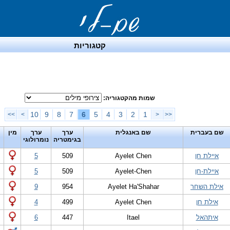
קטגוריות
שמות מהקטגוריה:
10
9
8
7
6
5
4
3
2
1
>>
>
<
<<
שם בעברית
שם באנגלית
ערך
ערך
מין
בגימטריה
נומרולוגי
איילת חן
Ayelet Chen
509
5
איילת-חן
Ayelet-Chen
509
5
אילת השחר
Ayelet Ha'Shahar
954
9
אילת חן
Ayelet Chen
499
4
איתהאל
Itael
447
6