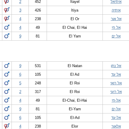
איתיאל
Itayel
452
2
איתיה
Itiya
426
3
אל אור
El Or
238
4
אל חי
El Chai, El Hai
49
4
אל ים
El Yam
81
9
אל נתן
El Natan
531
9
אל עד
El Ad
105
6
אל רואי
El Roi
248
5
אל רועי
El Roi
317
2
אל-חי
El-Chai, El-Hai
49
4
אל-ים
El-Yam
81
9
אל-עד
El-Ad
105
6
אלאור
Elor
238
4