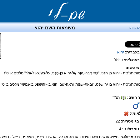
משמעות השם יהוא
ם קודם
בעברית:
יֵהוּא
אנגלית:
Yehu
ש השם:
מות תנ"כית - יהוא בן חנני, "וַיְהִי דְבַר-יְהוָה אֶל-יֵהוּא בֶן-חֲנָנִי, עַל-בַּעְשָׁא לֵאמֹר" מלכים א' ט"ז
מות תנ"כית - יהוא בן יהושפט, "וּבָאתָ-שָּׁמָּה; וּרְאֵה-שָׁם יֵהוּא בֶן-יְהוֹשָׁפָט בֶּן-נִמְשִׁי" מלכים ב' ט'
 השם:
תנ"ך
אומי:
בגימטריה:
22
נומרולוגי:
4
ח נומרולוגי:
מייצג אנשים שהם טיפוסי אדמה וקרקע, אנשים יציבים, מאוזנים, ריאליים ומעש