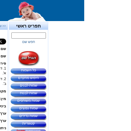
תפריט ראשי
<< ש
חפש שם
שם 
שם ב
פירו
1. ד
כל השמות
א'.
חיפוש מתקדם
2. ד
ב'.
שמות לבנים
מקור
שמות לבנות
מין:
שמות משותפים
בינל
שמות נפוצים
ערך 
שמות נדירים
ערך 
קטגוריות
ניתו