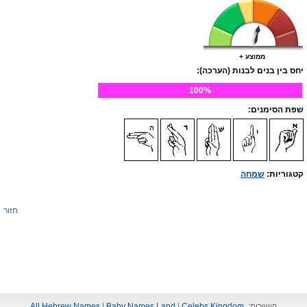
ממוצע +
יחס בין בנים לבנות (הערכה):
100%
שפת הסימנים:
קטגוריות:
שמחה
חזור
קישורים:
Celebs Kingdom
|
Baby Names Land
|
All Hebrew Names