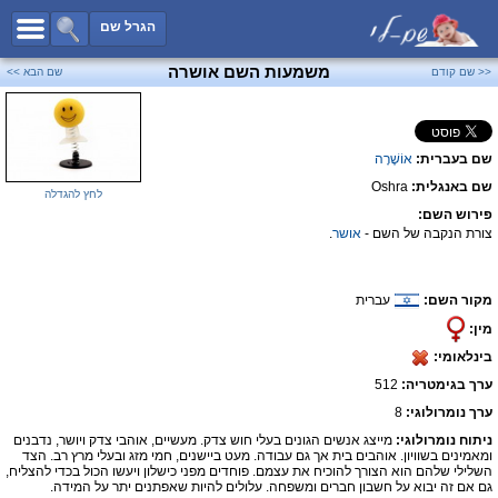
כל השמות
הגרל שם
חיפוש מתקדם
משמעות השם אושרה
<< שם קודם
שם הבא >>
שמות לבנים
שמות לבנות
שם בעברית:
אוֹשֶׁרָה
שמות משותפים
שם באנגלית:
Oshra
שמות נפוצים
לחץ להגדלה
פירוש השם:
שמות נדירים
צורת הנקבה של השם -
אושר
.
קטגוריות
מקור השם:
עברית
חדש!
מפורסמים
מין:
נומרולוגיה
בינלאומי:
הוסף שם
ערך בגימטריה:
512
צור קשר
ערך נומרולוגי:
8
ניתוח נומרולוגי:
מייצג אנשים הגונים בעלי חוש צדק. מעשיים, אוהבי צדק ויושר, נדבנים
פייסבוק
ומאמינים בשוויון. אוהבים בית אך גם עבודה. מעט ביישנים, חמי מזג ובעלי מרץ רב. הצד
השלילי שלהם הוא הצורך להוכיח את עצמם. פוחדים מפני כישלון ויעשו הכול בכדי להצליח,
גם אם זה יבוא על חשבון חברים ומשפחה. עלולים להיות שאפתנים יתר על המידה.