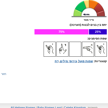
נדיר מאד
יחס בין בנים לבנות (הערכה):
75%
25%
שפת הסימנים:
קטגוריות:
שמות פועל
,
צירופי מילים
,
דת
חזור
קישורים:
Celebs Kingdom
|
Baby Names Land
|
All Hebrew Names