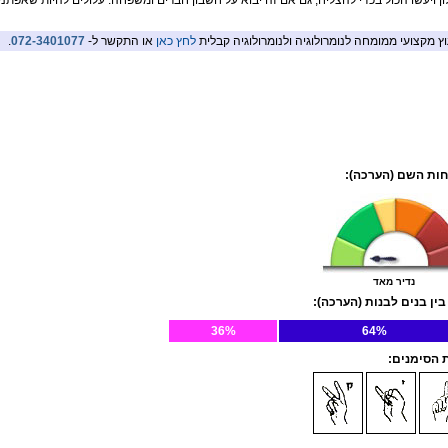
ון ויעשו הכול בכדי להצליח, גם אם זה יבוא על חשבון חברים ומשפחה. עלולים להיות שאפתני
וץ מקצועי ממומחה לנומרולוגיה ולנומרולוגיה קבלית
לחץ כאן
או התקשר ל-
072-3401077
.
ות השם (הערכה):
נדיר מאד
בין בנים לבנות (הערכה):
36%
64%
הסימנים: