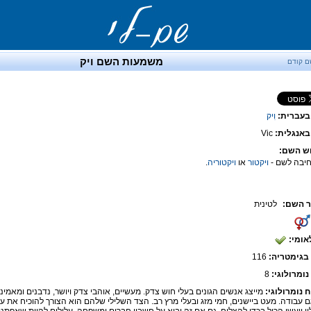
משמעות השם ויק
ם קודם
בעברית:
וִיק
אנגלית:
Vic
ש השם:
יבה לשם -
ויקטור
או
ויקטוריה
.
 השם:
לטינית
אומי:
בגימטריה:
116
נומרולוגי:
8
ח נומרולוגי:
מייצג אנשים הגונים בעלי חוש צדק. מעשיים, אוהבי צדק ויושר, נדבנים ומאמינים
ם עבודה. מעט ביישנים, חמי מזג ובעלי מרץ רב. הצד השלילי שלהם הוא הצורך להוכיח את ע