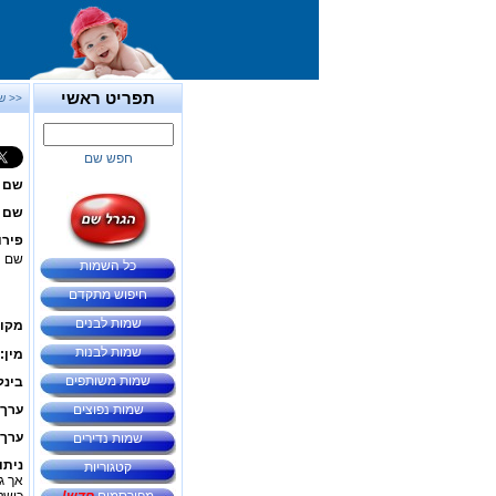
תפריט ראשי
<< ש
חפש שם
שם 
שם ב
פירו
שם ח
כל השמות
חיפוש מתקדם
שמות לבנים
מקור
שמות לבנות
מין:
שמות משותפים
בינל
שמות נפוצים
ערך 
ערך 
שמות נדירים
ניתו
קטגוריות
אך ג