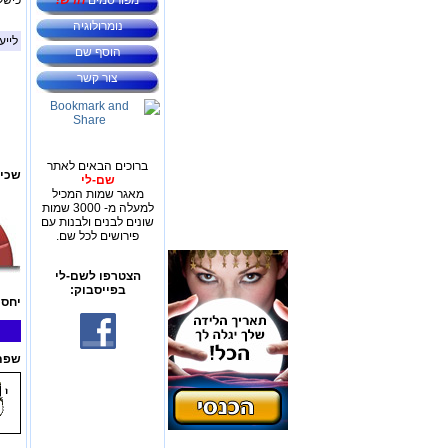
מפורסמים
חדש!
כישל
נומרולוגיה
לייע
הוסף שם
צור קשר
ברוכים הבאים לאתר
שכיח
שם-לי
מאגר שמות המכיל
למעלה מ- 3000 שמות
שונים לבנים ולבנות עם
פירושים לכל שם.
הצטרפו לשם-לי
בפייסבוק:
יחס 
שפת 