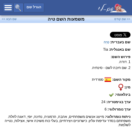
כל השמות
הגרל שם
חיפוש מתקדם
משמעות השם טיה
<< שם קודם
שם הבא >>
שמות לבנים
שמות לבנות
שם בעברית:
טִיַה
שמות משותפים
שם באנגלית:
Tia
שמות נפוצים
פירוש השם:
שמות נדירים
1. דודה.
2. שם חיבה לשם - סינתיה.
קטגוריות
מקור השם:
ספרדית
חדש!
מפורסמים
מין:
נומרולוגיה
בינלאומי:
הוסף שם
ערך בגימטריה:
24
צור קשר
ערך נומרולוגי:
6
ניתוח נומרולוגי:
מייצג אנשים משפחתיים, אהבה, הרמוניה, נתינה, יופי, דאגה לזולת.
פייסבוק
משפחתם בסדר עדיפות עליון. כישרוניים ויצירתיים, בעלי כוח משיכה אישי, אצילות, נטייה
לשלמות.