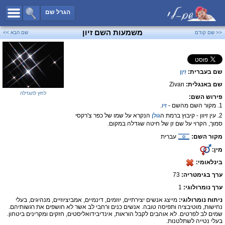
כל השמות
הגרל שם
חיפוש מתקדם
משמעות השם זיון
<< שם קודם
שם הבא >>
שמות לבנים
שמות לבנות
שם בעברית:
זִיוָן
שמות משותפים
שם באנגלית:
Zivan
שמות נפוצים
לחץ להגדלה
פירוש השם:
שמות נדירים
1. מקור השם מהשם -
זיו
.
2. עין זיוון - קיבוץ ברמת ה
גולן
הנקרא על שמו של כפר צ'רקסי
קטגוריות
סמוך, הקרוי על שם זן של חיטה שגדלה במקום.
מקור השם:
עברית
חדש!
מפורסמים
מין:
נומרולוגיה
בינלאומי:
הוסף שם
ערך בגימטריה:
73
צור קשר
ערך נומרולוגי:
1
ניתוח נומרולוגי:
מייצג אנשים יצירתיים, יוזמים, דינמיים, אמביציוזיים, מנהיגים, בעלי
פייסבוק
נחישות, מוטיבציה ותפיסה טובה. אנשים כנים ורחבי לב אשר לא חושפים את רגשותיהם.
שמים לב לפרטים. לא אוהבים לקבל הוראות, אינדיבידואליסטים, חזקים ומקרינים ביטחון.
בעלי נטייה לשתלטנות.