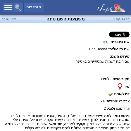
כל השמות
הגרל שם
חיפוש מתקדם
משמעות השם טינה
<< שם קודם
שם הבא >>
שמות לבנים
שמות לבנות
שם בעברית:
טִינָה
שמות משותפים
שם באנגלית:
Tina, Teena
שמות נפוצים
פירוש השם:
שמות נדירים
שם חיבה לשמות שמסתיימים ב- טינה.
קטגוריות
מקור השם:
לטינית
חדש!
מפורסמים
מין:
נומרולוגיה
בינלאומי:
הוסף שם
ערך בגימטריה:
74
צור קשר
ערך נומרולוגי:
2
ניתוח נומרולוגי:
מייצג אנשים רודפי שלום, רגישים , טובים בשותפות, אוהבים לרצות,
פייסבוק
שונאים ויכוחים, נוטים לתווך במצבים סבוכים ורגישים. טקטיקנים ודיפלומטים, בעלי
אינטואיציה גבוהה, בעלי דמיון. זקוקים לאהבה, חום ומגע. שקטים וידידותיים. בעלי נטייה
לחוסר ביטחון ומצבי רוח משתנים. עלולים להיות ביקורתיים ולהיפגע בקלות.