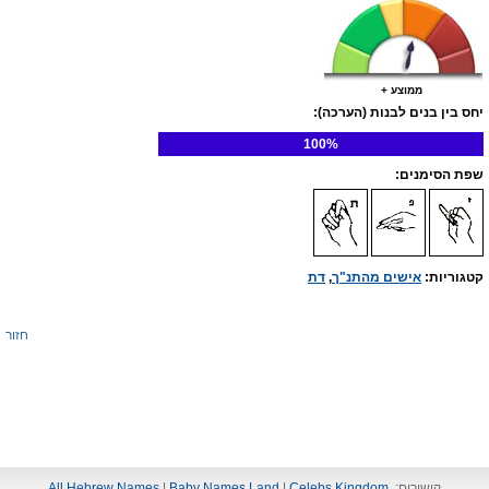
ממוצע +
יחס בין בנים לבנות (הערכה):
100%
שפת הסימנים:
קטגוריות:
אישים מהתנ"ך
,
דת
חזור
קישורים:
Celebs Kingdom
|
Baby Names Land
|
All Hebrew Names