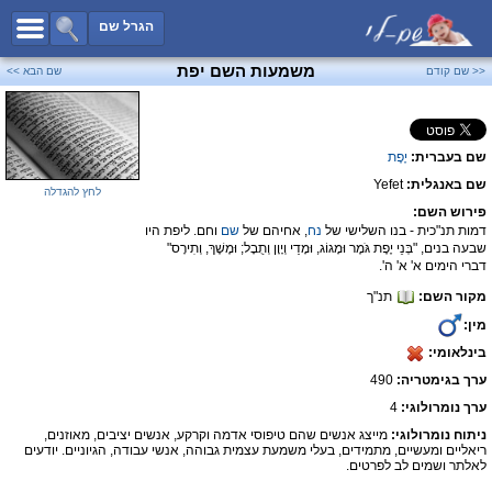
כל השמות
הגרל שם
חיפוש מתקדם
משמעות השם יפת
<< שם קודם
שם הבא >>
שמות לבנים
שמות לבנות
שם בעברית:
יֶפֶת
שמות משותפים
שם באנגלית:
Yefet
שמות נפוצים
לחץ להגדלה
פירוש השם:
שמות נדירים
דמות תנ"כית - בנו השלישי של
נח
, אחיהם של
שם
וחם. ליפת היו
שבעה בנים, "בְּנֵי יֶפֶת גֹּמֶר וּמָגוֹג, וּמָדַי וְיָוָן וְתֻבָל; וּמֶשֶׁךְ, וְתִירָס"
קטגוריות
דברי הימים א' א' ה'.
מקור השם:
תנ"ך
חדש!
מפורסמים
מין:
נומרולוגיה
בינלאומי:
הוסף שם
ערך בגימטריה:
490
צור קשר
ערך נומרולוגי:
4
ניתוח נומרולוגי:
מייצג אנשים שהם טיפוסי אדמה וקרקע, אנשים יציבים, מאוזנים,
פייסבוק
ריאליים ומעשיים, מתמידים, בעלי משמעת עצמית גבוהה, אנשי עבודה, הגיוניים. יודעים
לאלתר ושמים לב לפרטים.