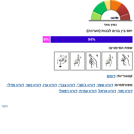
נפוץ מאד
יחס בין בנים לבנות (הערכה):
6%
94%
שפת הסימנים:
קטגוריות:
דומם
מפורסמים:
דורון שפר
,
דורון ג'מצ'י
,
דורון צברי
,
דורון ערן
,
דורון נשר
,
דורון מדלי
,
דורון מזר
,
דורון אראל
,
דורון עמית
,
דורון רפאלי
חזור