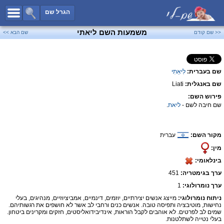
כל השמות
הגרל שם
חיפוש מתקדם
משמעות השם ליאתי
<< שם קודם
שם הבא >>
שמות לבנים
שמות לבנות
שם בעברית:
לִיאַתִי
שמות משותפים
שם באנגלית:
Liati
שמות נפוצים
פירוש השם:
שמות נדירים
שם חיבה לשם -
ליאת
.
קטגוריות
מקור השם:
עברית
חדש!
מפורסמים
מין:
נומרולוגיה
בינלאומי:
הוסף שם
ערך בגימטריה:
451
צור קשר
ערך נומרולוגי:
1
ניתוח נומרולוגי:
מייצג אנשים יצירתיים, יוזמים, דינמיים, אמביציוזיים, מנהיגים, בעלי
פייסבוק
נחישות, מוטיבציה ותפיסה טובה. אנשים כנים ורחבי לב אשר לא חושפים את רגשותיהם.
שמים לב לפרטים. לא אוהבים לקבל הוראות, אינדיבידואליסטים, חזקים ומקרינים ביטחון.
בעלי נטייה לשתלטנות.