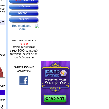
מפורסמים
חדש!
ניתו
נומרולוגיה
תפיס
בחבר
הוסף שם
צור קשר
לייע
ברוכים הבאים לאתר
שם-לי
מאגר שמות המכיל
למעלה מ- 3000 שמות
שונים לבנים ולבנות עם
שכיח
פירושים לכל שם.
הצטרפו לשם-לי
בפייסבוק:
יחס 
שפת 