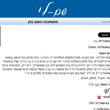
משמעות השם נתן
ם קודם
בעברית:
נָתָן
אנגלית:
Natan
ש השם:
דוד
ו
שלמה
, בימי טרום בית ראשון, במאה
רית לפנה"ס. נטל חלק בהמלכת
שלמה
יחד עם
צדוק
הכהן ו
בניהו
בן
יהוידע
. שתי נבואותיו
עות נאמרו ל
דוד
והן: דחיית בניית בית המקדש לימי בנו (שמואל ב', ז' א'-י"ז), ההבטחה בדבר
ת בית
דוד
עד עולם והתוכחה ל
דוד
על מעשה
בת-שבע
ומשל 'כבשת הרש' שנאמר בתוכחה
מואל ב' י"ב א'-י"ד). "וְאֶת-נָתָן הַנָּבִיא וּבְנָיָהוּ וְאֶת-הַגִּבּוֹרִים" מלכים א' א' י'.
 השם:
תנ"ך
אומי:
בגימטריה:
500
נומרולוגי:
5