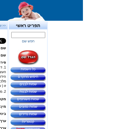
תפריט ראשי
<< ש
חפש שם
שם 
שם ב
פירו
1. דמות תנ"כית - נתן הנביא, פעל בתקופת המלכים
כל השמות
העשי
חיפוש מתקדם
הידו
מלכו
שמות לבנים
זו ( ש
שמות לבנות
2. מסר, העביר, סיפק, העניק.
שמות משותפים
מקור
שמות נפוצים
מין:
בינל
שמות נדירים
ערך 
קטגוריות
ערך 