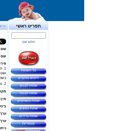
תפריט ראשי
<< ש
חפש שם
שם 
שם ב
פירו
1. ההר הגבוה ביותר ב
כל השמות
ושטחו
חיפוש מתקדם
בשמו
2. נחל חרמון - מכונה גם בניאס. נחל בצפון ארץ
שמות לבנים
מקור
שמות לבנות
מין:
שמות משותפים
בינל
שמות נפוצים
ערך 
שמות נדירים
ערך 
קטגוריות
ניתו