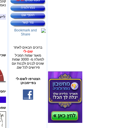
מפורסמים
חדש!
קונב
נאמני
נומרולוגיה
הוסף שם
לייע
צור קשר
ברוכים הבאים לאתר
שם-לי
שכיח
מאגר שמות המכיל
למעלה מ- 3000 שמות
שונים לבנים ולבנות עם
פירושים לכל שם.
הצטרפו לשם-לי
בפייסבוק:
יחס 
שפת 