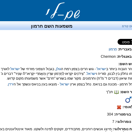
משמעות השם חרמון
ם קודם
בעברית:
חֶרְמוֹן
אנגלית:
Chermon
ש השם:
ישראל
- גוש הרים בצפון רמת ה
גולן
, בגבול הצפוני מזרחי של
ישראל
לאורך ה
 נחלק בין לבנון, סוריה ו
ישראל
. "צִידֹנִים יִקְרְאוּ לְחֶרְמוֹן שִׂרְיֹן וְהָאֱמֹרִי יִקְרְאוּ־לוֹ שְׂנִיר" דב
ת שיאון (דברים ד' מ"ח) וחרמונים. מקור שמו בשורש "חרם" אשר משמעותו מקום קדוש.
ישראל
- מוצאו בעין בניאס ונשפך אל ה
ירדן
.
 השם:
תנ"ך
אומי:
בגימטריה:
304
נומרולוגי:
7
ח נומרולוגי:
מייצג אנשים רוחניים, מתבודדים, זקוקים לפינה ולשקט. מאוד אינטליגנטים בעל