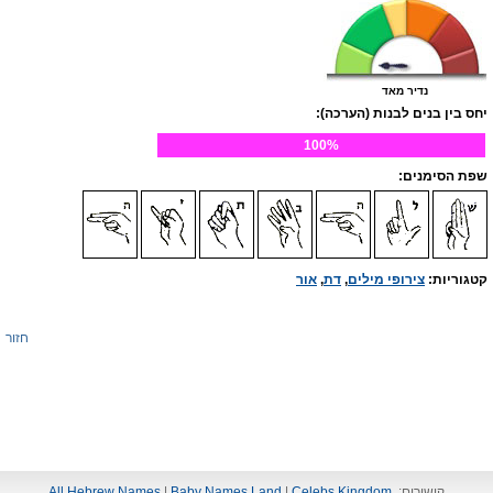
נדיר מאד
יחס בין בנים לבנות (הערכה):
100%
שפת הסימנים:
קטגוריות:
צירופי מילים
,
דת
,
אור
חזור
קישורים:
Celebs Kingdom
|
Baby Names Land
|
All Hebrew Names