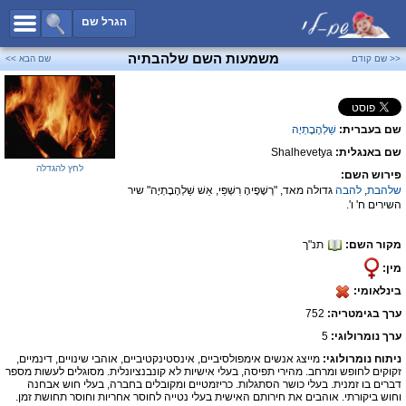
כל השמות
הגרל שם
חיפוש מתקדם
משמעות השם שלהבתיה
<< שם קודם
שם הבא >>
שמות לבנים
שמות לבנות
שם בעברית:
שַׁלְהֶבֶתְיָה
שמות משותפים
שם באנגלית:
Shalhevetya
שמות נפוצים
לחץ להגדלה
פירוש השם:
שמות נדירים
שלהבת
,
להבה
גדולה מאד, "רְשָׁפֶיהָ רִשְׁפֵּי, אֵשׁ שַׁלְהֶבֶתְיָה" שיר
השירים ח' ו'.
קטגוריות
מקור השם:
תנ"ך
חדש!
מפורסמים
מין:
נומרולוגיה
בינלאומי:
הוסף שם
ערך בגימטריה:
752
צור קשר
ערך נומרולוגי:
5
ניתוח נומרולוגי:
מייצג אנשים אימפולסיביים, אינסטינקטיביים, אוהבי שינויים, דינמיים,
פייסבוק
זקוקים לחופש ומרחב. מהירי תפיסה, בעלי אישיות לא קונבנציונלית. מסוגלים לעשות מספר
דברים בו זמנית. בעלי כושר הסתגלות. כריזמטיים ומקובלים בחברה, בעלי חוש אבחנה
וחוש ביקורתי. אוהבים את חירותם האישית בעלי נטייה לחוסר אחריות וחוסר תחושת זמן.