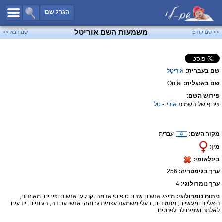
כל השמות
הגרל שם
חיפוש מתקדם
משמעות השם אוריטל
<< שם קודם
שם הבא >>
שמות לבנים
שמות לבנות
שם בעברית:
אוֹרִיטַל
שמות משותפים
שם באנגלית:
Orital
שמות נפוצים
פירוש השם:
שמות נדירים
צירוף של השמות
אורי
ו-
טל
.
קטגוריות
מקור השם:
עברית
חדש!
מפורסמים
מין:
נומרולוגיה
בינלאומי:
הוסף שם
ערך בגימטריה:
256
צור קשר
ערך נומרולוגי:
4
ניתוח נומרולוגי:
מייצג אנשים שהם טיפוסי אדמה וקרקע, אנשים יציבים, מאוזנים,
פייסבוק
ריאליים ומעשיים, מתמידים, בעלי משמעת עצמית גבוהה, אנשי עבודה, הגיוניים. יודעים
לאלתר ושמים לב לפרטים.