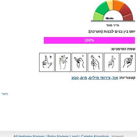
נדיר מאד
יחס בין בנים לבנות (הערכה):
100%
שפת הסימנים:
קטגוריות:
אור
,
צירופי מילים
,
מים
,
טבע
חזור
קישורים:
Celebs Kingdom
|
Baby Names Land
|
All Hebrew Names