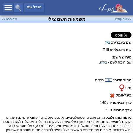
כל השמות
הגרל שם
חיפוש מתקדם
משמעות השם צילי
<< שם קודם
שם הבא >>
שמות לבנים
שמות לבנות
שם בעברית:
צִילִי
שמות משותפים
שם באנגלית:
Tsili
שמות נפוצים
פירוש השם:
שמות נדירים
שם חיבה לשם -
צילה
.
קטגוריות
מקור השם:
עברית
חדש!
מפורסמים
מין:
נומרולוגיה
בינלאומי:
הוסף שם
ערך בגימטריה:
140
צור קשר
ערך נומרולוגי:
5
ניתוח נומרולוגי:
מייצג אנשים אימפולסיביים, אינסטינקטיביים, אוהבי שינויים, דינמיים,
פייסבוק
זקוקים לחופש ומרחב. מהירי תפיסה, בעלי אישיות לא קונבנציונלית. מסוגלים לעשות מספר
דברים בו זמנית. בעלי כושר הסתגלות. כריזמטיים ומקובלים בחברה, בעלי חוש אבחנה
וחוש ביקורתי. אוהבים את חירותם האישית בעלי נטייה לחוסר אחריות וחוסר תחושת זמן.