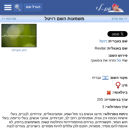
כל השמות
הגרל שם
חיפוש מתקדם
משמעות השם רויטל
<< שם קודם
שם הבא >>
שמות לבנים
שמות לבנות
שם בעברית:
רְוִיטַל
שמות משותפים
שם באנגלית:
Revital
שמות נפוצים
לחץ להגדלה
פירוש השם:
שמות נדירים
שתי
טל
והרווי את צימאונך.
קטגוריות
מקור השם:
עברית
חדש!
מפורסמים
מין:
נומרולוגיה
בינלאומי:
הוסף שם
ערך בגימטריה:
255
צור קשר
ערך נומרולוגי:
3
ניתוח נומרולוגי:
מייצג אנשים בני מזל ושפע, אמוציונאליים, יצירתיים, לבביים, בעלי
פייסבוק
אישיות נעימה ורב גונית, אופטימיים, רחבי לב, חברותיים, אוהבי אנשים, בעלי כריזמה, בעלי
חוש הומור, תקשורתיים, בורחים מהתמודדויות והחלטות קשות. משתמשים בדמיון, לא
איכפת להם מסדר, מסגרות, חוקים ולכן עלולים להיות מפוזרים. כישרוניים, צעירים לנצח.