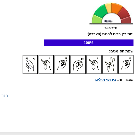
נדיר מאד
יחס בין בנים לבנות (הערכה):
100%
שפת הסימנים:
קטגוריות:
צירופי מילים
חזור