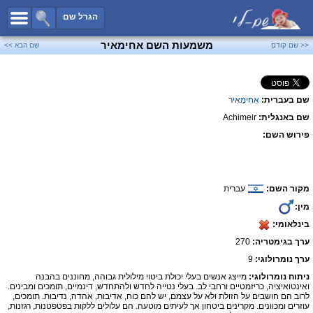
כל השמות
הגרל שם
חיפוש מתקדם
משמעות השם אחימאיר
<< שם קודם
שם הבא >>
שמות לבנים
שמות לבנות
שם בעברית:
אַחִימֵאִיר
שמות משותפים
שם באנגלית:
Achimeir
שמות נפוצים
פירוש השם:
שמות נדירים
קטגוריות
מקור השם:
עברית
חדש!
מפורסמים
מין:
נומרולוגיה
בינלאומי:
הוסף שם
ערך בגימטריה:
270
צור קשר
ערך נומרולוגי:
9
ניתוח נומרולוגי:
מייצג אנשים בעלי יכולת ביטוי מילולית גבוהה, מחוננים בהבנה
פייסבוק
ואינטואיציה, כריזמטיים ורחבי לב. בעלי נטייה לחדש ולהתחדש, דינמיים, תומכים ומבינים.
לרוב הם חושבים על הזולת ולא על עצמם, יש להם כוח, אדיבות, אהדה, נדיבות. תומכים,
עוזרים ומכוונים. מקרינים ביטחון אך לעיתים מוטעה. הם עלולים ללקות בפטפטנות, רגזנות,