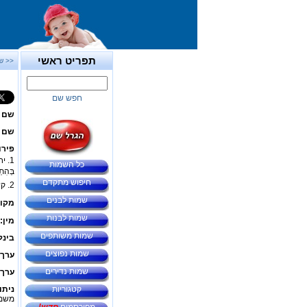
תפריט ראשי
<< ש
חפש שם
שם 
שם ב
פירו
1. י
כל השמות
בְּהִת
חיפוש מתקדם
2. קיבוץ ב
שמות לבנים
מקור
שמות לבנות
מין:
שמות משותפים
בינל
שמות נפוצים
ערך 
שמות נדירים
ערך 
קטגוריות
ניתו
משמע