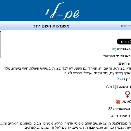
משמעות השם יחד
ם קודם
בעברית:
יַחַד
אנגלית:
Yachad
ש השם:
חדיו, בצוותא, זה עם זה, האחד עם השני, לא לבד, בצוות, בשיתוף פעולה. "וַיְהִי בִישֻׁרוּן, מֶלֶךְ,
ְאַסֵּף רָאשֵׁי עָם, יַחַד שִׁבְטֵי יִשְׂרָאֵל" דברים ל"ג ה'.
גליל
.
 השם:
תנ"ך
אומי:
בגימטריה:
22
נומרולוגי:
4
ח נומרולוגי:
מייצג אנשים שהם טיפוסי אדמה וקרקע, אנשים יציבים, מאוזנים, ריאליים ומעש
ת עצמית גבוהה, אנשי עבודה, הגיוניים. יודעים לאלתר ושמים לב לפרטים.