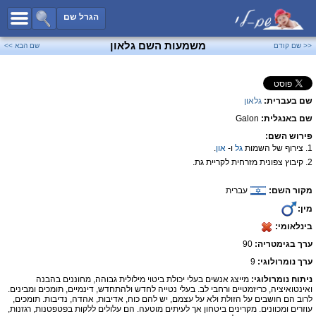
כל השמות
הגרל שם
חיפוש מתקדם
משמעות השם גלאון
<< שם קודם
שם הבא >>
שמות לבנים
שמות לבנות
שם בעברית:
גלאון
שמות משותפים
שם באנגלית:
Galon
שמות נפוצים
פירוש השם:
שמות נדירים
1. צירוף של השמות
גל
ו-
און
.
2. קיבוץ צפונית מזרחית לקריית גת.
קטגוריות
מקור השם:
עברית
חדש!
מפורסמים
מין:
נומרולוגיה
בינלאומי:
הוסף שם
ערך בגימטריה:
90
צור קשר
ערך נומרולוגי:
9
ניתוח נומרולוגי:
מייצג אנשים בעלי יכולת ביטוי מילולית גבוהה, מחוננים בהבנה
פייסבוק
ואינטואיציה, כריזמטיים ורחבי לב. בעלי נטייה לחדש ולהתחדש, דינמיים, תומכים ומבינים.
לרוב הם חושבים על הזולת ולא על עצמם, יש להם כוח, אדיבות, אהדה, נדיבות. תומכים,
עוזרים ומכוונים. מקרינים ביטחון אך לעיתים מוטעה. הם עלולים ללקות בפטפטנות, רגזנות,