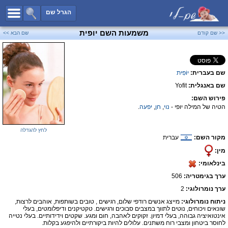
כל השמות
הגרל שם
חיפוש מתקדם
משמעות השם יופית
<< שם קודם
שם הבא >>
שמות לבנים
שמות לבנות
שם בעברית:
יוֹפִית
שמות משותפים
שם באנגלית:
Yofit
שמות נפוצים
פירוש השם:
שמות נדירים
הטיה של המילה יופי -
נוי
,
חן
,
יפעה
.
קטגוריות
לחץ להגדלה
מקור השם:
עברית
חדש!
מפורסמים
מין:
נומרולוגיה
בינלאומי:
הוסף שם
ערך בגימטריה:
506
צור קשר
ערך נומרולוגי:
2
ניתוח נומרולוגי:
מייצג אנשים רודפי שלום, רגישים , טובים בשותפות, אוהבים לרצות,
פייסבוק
שונאים ויכוחים, נוטים לתווך במצבים סבוכים ורגישים. טקטיקנים ודיפלומטים, בעלי
אינטואיציה גבוהה, בעלי דמיון. זקוקים לאהבה, חום ומגע. שקטים וידידותיים. בעלי נטייה
לחוסר ביטחון ומצבי רוח משתנים. עלולים להיות ביקורתיים ולהיפגע בקלות.