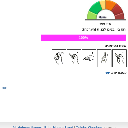
נדיר מאד
יחס בין בנים לבנות (הערכה):
100%
שפת הסימנים:
קטגוריות:
יופי
חזור
קישורים:
Celebs Kingdom
|
Baby Names Land
|
All Hebrew Names