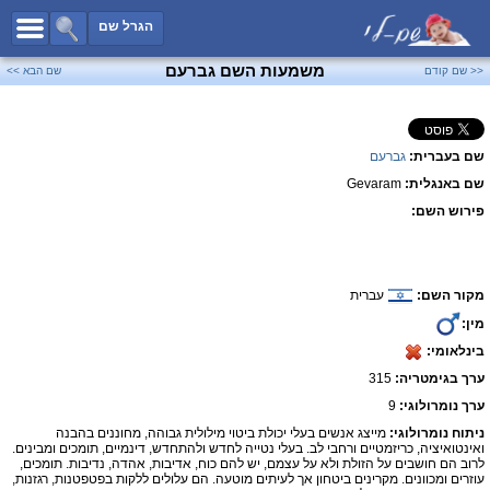
כל השמות
הגרל שם
חיפוש מתקדם
משמעות השם גברעם
<< שם קודם
שם הבא >>
שמות לבנים
שמות לבנות
שם בעברית:
גברעם
שמות משותפים
שם באנגלית:
Gevaram
שמות נפוצים
פירוש השם:
שמות נדירים
קטגוריות
מקור השם:
עברית
חדש!
מפורסמים
מין:
נומרולוגיה
בינלאומי:
הוסף שם
ערך בגימטריה:
315
צור קשר
ערך נומרולוגי:
9
ניתוח נומרולוגי:
מייצג אנשים בעלי יכולת ביטוי מילולית גבוהה, מחוננים בהבנה
פייסבוק
ואינטואיציה, כריזמטיים ורחבי לב. בעלי נטייה לחדש ולהתחדש, דינמיים, תומכים ומבינים.
לרוב הם חושבים על הזולת ולא על עצמם, יש להם כוח, אדיבות, אהדה, נדיבות. תומכים,
עוזרים ומכוונים. מקרינים ביטחון אך לעיתים מוטעה. הם עלולים ללקות בפטפטנות, רגזנות,