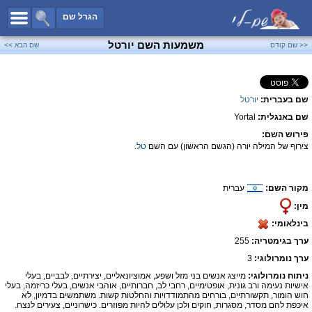
כל השמות
הגרל שם
חיפוש מתקדם
משמעות השם יורטל
<< שם קודם
שם הבא >>
שמות לבנים
שמות לבנות
שם בעברית:
יורטל
שמות משותפים
שם באנגלית:
Yortal
שמות נפוצים
פירוש השם:
שמות נדירים
צירוף של המילה יורה (הגשם הראשון) עם השם
טל
.
קטגוריות
מקור השם:
עברית
חדש!
מפורסמים
מין:
נומרולוגיה
בינלאומי:
הוסף שם
ערך בגימטריה:
255
צור קשר
ערך נומרולוגי:
3
ניתוח נומרולוגי:
מייצג אנשים בני מזל ושפע, אמוציונאליים, יצירתיים, לבביים, בעלי
פייסבוק
אישיות נעימה ורב גונית, אופטימיים, רחבי לב, חברותיים, אוהבי אנשים, בעלי כריזמה, בעלי
חוש הומור, תקשורתיים, בורחים מהתמודדויות והחלטות קשות. משתמשים בדמיון, לא
איכפת להם מסדר, מסגרות, חוקים ולכן עלולים להיות מפוזרים. כישרוניים, צעירים לנצח.