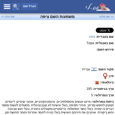
כל השמות
הגרל שם
חיפוש מתקדם
משמעות השם ציפה
<< שם קודם
שם הבא >>
שמות לבנים
שמות לבנות
שם בעברית:
ציפה
שמות משותפים
שם באנגלית:
Tzipa
שמות נפוצים
פירוש השם:
שמות נדירים
קטגוריות
מקור השם:
עברית
חדש!
מפורסמים
מין:
נומרולוגיה
בינלאומי:
הוסף שם
ערך בגימטריה:
185
צור קשר
ערך נומרולוגי:
5
ניתוח נומרולוגי:
מייצג אנשים אימפולסיביים, אינסטינקטיביים, אוהבי שינויים, דינמיים,
פייסבוק
זקוקים לחופש ומרחב. מהירי תפיסה, בעלי אישיות לא קונבנציונלית. מסוגלים לעשות מספר
דברים בו זמנית. בעלי כושר הסתגלות. כריזמטיים ומקובלים בחברה, בעלי חוש אבחנה
וחוש ביקורתי. אוהבים את חירותם האישית בעלי נטייה לחוסר אחריות וחוסר תחושת זמן.