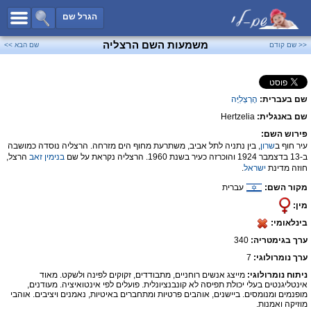
כל השמות
הגרל שם
חיפוש מתקדם
משמעות השם הרצליה
<< שם קודם
שם הבא >>
שמות לבנים
שמות לבנות
שם בעברית:
הֶרְצְלִיָּה
שמות משותפים
שם באנגלית:
Hertzelia
שמות נפוצים
פירוש השם:
שמות נדירים
עיר חוף ב
שרון
, בין נתניה לתל אביב, משתרעת מחוף הים מזרחה. הרצליה נוסדה כמושבה
ב-13 בדצמבר 1924 והוכרזה כעיר בשנת 1960. הרצליה נקראת על שם
בנימין
זאב
הרצל,
קטגוריות
חוזה מדינת
ישראל
.
מקור השם:
עברית
חדש!
מפורסמים
מין:
נומרולוגיה
בינלאומי:
הוסף שם
ערך בגימטריה:
340
צור קשר
ערך נומרולוגי:
7
ניתוח נומרולוגי:
מייצג אנשים רוחניים, מתבודדים, זקוקים לפינה ולשקט. מאוד
פייסבוק
אינטליגנטים בעלי יכולת תפיסה לא קונבנציונלית. פועלים לפי אינטואיציה. מעודנים,
מופנמים ומנומסים. ביישנים, אוהבים פרטיות ומתחברים באיטיות, נאמנים ויציבים. אוהבי
מוזיקה ואמנות.