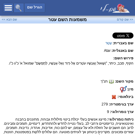
כל השמות
הגרל שם
חיפוש מתקדם
משמעות השם עטר
<< שם קודם
שם הבא >>
שמות לבנים
שמות לבנות
שם בעברית:
עָטַר
שמות משותפים
שם באנגלית:
Atar
שמות נפוצים
פירוש השם:
שמות נדירים
הקיף, סבב, כיתר, "וְשָׁאוּל וַאֲנָשָׁיו עֹטְרִים אֶל-דָּוִד וְאֶל-אֲנָשָׁיו, לְתָפְשָׂם" שמואל א' כ"ג כ"ו.
קטגוריות
מקור השם:
תנ"ך
חדש!
מפורסמים
מין:
נומרולוגיה
בינלאומי:
הוסף שם
ערך בגימטריה:
279
צור קשר
ערך נומרולוגי:
9
ניתוח נומרולוגי:
מייצג אנשים בעלי יכולת ביטוי מילולית גבוהה, מחוננים בהבנה
פייסבוק
ואינטואיציה, כריזמטיים ורחבי לב. בעלי נטייה לחדש ולהתחדש, דינמיים, תומכים ומבינים.
לרוב הם חושבים על הזולת ולא על עצמם, יש להם כוח, אדיבות, אהדה, נדיבות. תומכים,
עוזרים ומכוונים. מקרינים ביטחון אך לעיתים מוטעה. הם עלולים ללקות בפטפטנות, רגזנות,