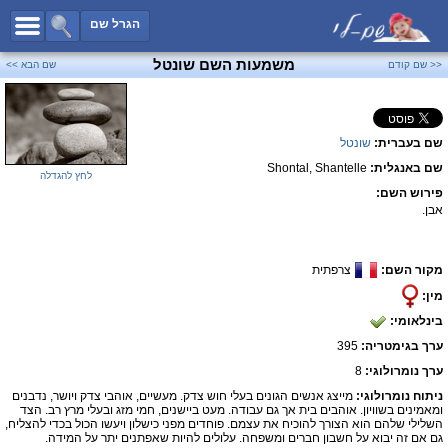
כל השמות
הגרל שם
חיפוש מתקדם
משמעות השם שונטל
<< שם קודם
שם הבא >>
שמות לבנים
שמות לבנות
שם בעברית:
שונטל
שמות משותפים
שם באנגלית:
Shontal, Shantelle
שמות נפוצים
לחץ להגדלה
פירוש השם:
שמות נדירים
אבן.
קטגוריות
מקור השם:
צרפתית
חדש!
מפורסמים
מין:
נומרולוגיה
בינלאומי:
הוסף שם
ערך בגימטריה:
395
צור קשר
ערך נומרולוגי:
8
ניתוח נומרולוגי:
מייצג אנשים הגונים בעלי חוש צדק. מעשיים, אוהבי צדק ויושר, נדבנים
פייסבוק
ומאמינים בשוויון. אוהבים בית אך גם עבודה. מעט ביישנים, חמי מזג ובעלי מרץ רב. הצד
השלילי שלהם הוא הצורך להוכיח את עצמם. פוחדים מפני כישלון ויעשו הכול בכדי להצליח,
גם אם זה יבוא על חשבון חברים ומשפחה. עלולים להיות שאפתנים יתר על המידה.