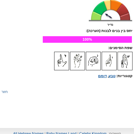
נדיר
יחס בין בנים לבנות (הערכה):
100%
שפת הסימנים:
קטגוריות:
טבע
,
דומם
חזור
קישורים:
Celebs Kingdom
|
Baby Names Land
|
All Hebrew Names