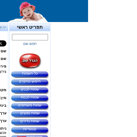
תפריט ראשי
<< ש
חפש שם
שם 
שם ב
פירו
צירו
כל השמות
חיפוש מתקדם
שמות לבנים
מקור
שמות לבנות
מין:
שמות משותפים
בינל
שמות נפוצים
ערך 
ערך 
שמות נדירים
ניתו
קטגוריות
אנשי