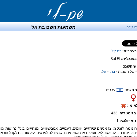
משמעות השם בת אל
ם קודם
בעברית:
בַּת אֵל
אנגלית:
Bat El
ש השם:
ף של השמות -
בת
ו-
אל
.
 השם:
עברית
אומי:
בגימטריה:
433
נומרולוגי:
1
ח נומרולוגי:
מייצג אנשים יצירתיים, יוזמים, דינמיים, אמביציוזיים, מנהיגים, בעלי נחישות, מ
ם כנים ורחבי לב אשר לא חושפים את רגשותיהם. שמים לב לפרטים. לא אוהבים לקבל הוראות