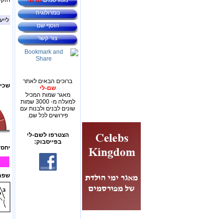
מפורסמים
חדש!
חזקי
נומרולוגיה
לייע
הוסף שם
צור קשר
ברוכים הבאים לאתר
שכיח
שם-לי
מאגר שמות המכיל
למעלה מ- 3000 שמות
שונים לבנים ולבנות עם
פירושים לכל שם.
הצטרפו לשם-לי
בפייסבוק:
יחס 
שפת 