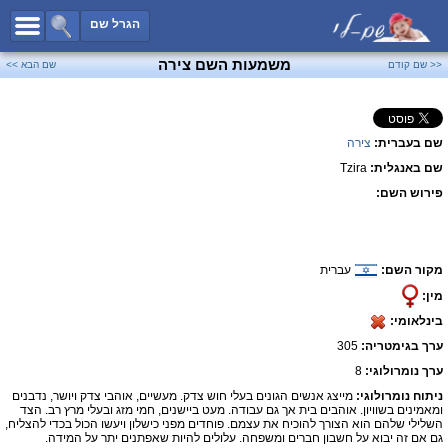
כל השמות
הגרל שם
חיפוש מתקדם
משמעות השם צירה
<< שם קודם
שם הבא >>
שמות לבנים
שמות לבנות
שם בעברית:
צירה
שמות משותפים
שם באנגלית:
Tzira
שמות נפוצים
פירוש השם:
שמות נדירים
קטגוריות
מקור השם:
עברית
חדש!
מפורסמים
מין:
נומרולוגיה
בינלאומי:
הוסף שם
ערך בגימטריה:
305
צור קשר
ערך נומרולוגי:
8
ניתוח נומרולוגי:
מייצג אנשים הגונים בעלי חוש צדק. מעשיים, אוהבי צדק ויושר, נדבנים
פייסבוק
ומאמינים בשוויון. אוהבים בית אך גם עבודה. מעט ביישנים, חמי מזג ובעלי מרץ רב. הצד
השלילי שלהם הוא הצורך להוכיח את עצמם. פוחדים מפני כישלון ויעשו הכול בכדי להצליח,
גם אם זה יבוא על חשבון חברים ומשפחה. עלולים להיות שאפתנים יתר על המידה.