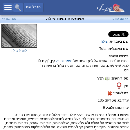
כל השמות
הגרל שם
חיפוש מתקדם
משמעות השם צילה
<< שם קודם
שם הבא >>
שמות לבנים
שמות לבנות
שם בעברית:
צִילָּה
שמות משותפים
שם באנגלית:
Tsila
שמות נפוצים
לחץ להגדלה
פירוש השם:
שמות נדירים
דמות תנ"כית - אשתו של למך ואמם של
נעמה
ו
תובל
קין, "וַיִּקַּח-לוֹ
לֶמֶךְ, שְׁתֵּי נָשִׁים: שֵׁם הָאַחַת עָדָה, וְשֵׁם הַשֵּׁנִית צִלָּה" בראשית ד'
קטגוריות
י"ט.
מקור השם:
תנ"ך
חדש!
מפורסמים
מין:
נומרולוגיה
בינלאומי:
הוסף שם
ערך בגימטריה:
135
צור קשר
ערך נומרולוגי:
9
ניתוח נומרולוגי:
מייצג אנשים בעלי יכולת ביטוי מילולית גבוהה, מחוננים בהבנה
פייסבוק
ואינטואיציה, כריזמטיים ורחבי לב. בעלי נטייה לחדש ולהתחדש, דינמיים, תומכים ומבינים.
לרוב הם חושבים על הזולת ולא על עצמם, יש להם כוח, אדיבות, אהדה, נדיבות. תומכים,
עוזרים ומכוונים. מקרינים ביטחון אך לעיתים מוטעה. הם עלולים ללקות בפטפטנות, רגזנות,