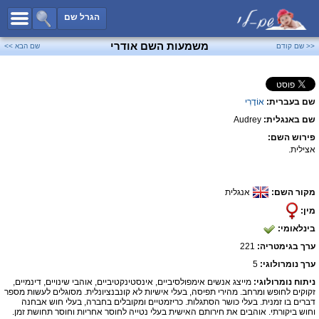
כל השמות
הגרל שם
חיפוש מתקדם
משמעות השם אודרי
<< שם קודם
שם הבא >>
שמות לבנים
שמות לבנות
שם בעברית:
אוֹדֶרִי
שמות משותפים
שם באנגלית:
Audrey
שמות נפוצים
פירוש השם:
שמות נדירים
אצילית.
קטגוריות
מקור השם:
אנגלית
חדש!
מפורסמים
מין:
נומרולוגיה
בינלאומי:
הוסף שם
ערך בגימטריה:
221
צור קשר
ערך נומרולוגי:
5
ניתוח נומרולוגי:
מייצג אנשים אימפולסיביים, אינסטינקטיביים, אוהבי שינויים, דינמיים,
פייסבוק
זקוקים לחופש ומרחב. מהירי תפיסה, בעלי אישיות לא קונבנציונלית. מסוגלים לעשות מספר
דברים בו זמנית. בעלי כושר הסתגלות. כריזמטיים ומקובלים בחברה, בעלי חוש אבחנה
וחוש ביקורתי. אוהבים את חירותם האישית בעלי נטייה לחוסר אחריות וחוסר תחושת זמן.