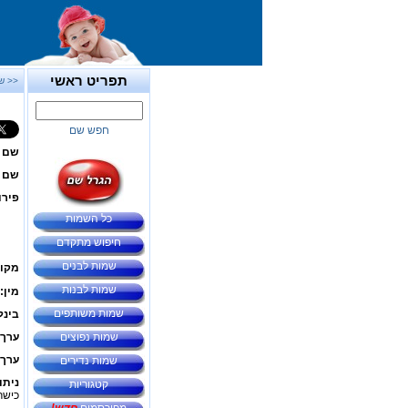
תפריט ראשי
<< ש
חפש שם
שם 
שם ב
פירו
כל השמות
חיפוש מתקדם
שמות לבנים
מקור
שמות לבנות
מין:
שמות משותפים
בינל
שמות נפוצים
ערך 
ערך 
שמות נדירים
ניתו
קטגוריות
כישרו