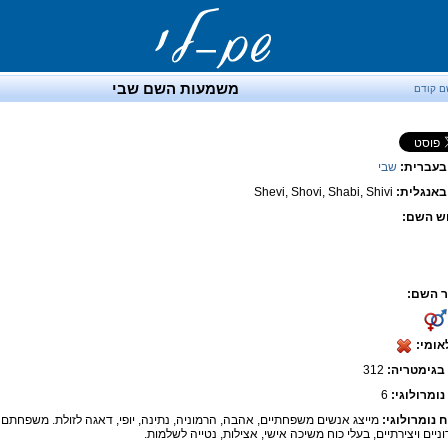
משמעות השם שבי
ם קודם
בעברית:
שבי
אנגלית:
Shevi, Shovi, Shabi, Shivi
ש השם:
 השם:
אומי:
בגימטריה:
312
נומרולוגי:
6
ח נומרולוגי:
מייצג אנשים משפחתיים, אהבה, הרמוניה, נתינה, יופי, דאגה לזולת. משפחתם ב
ניים ויצירתיים, בעלי כוח משיכה אישי, אצילות, נטייה לשלמות.