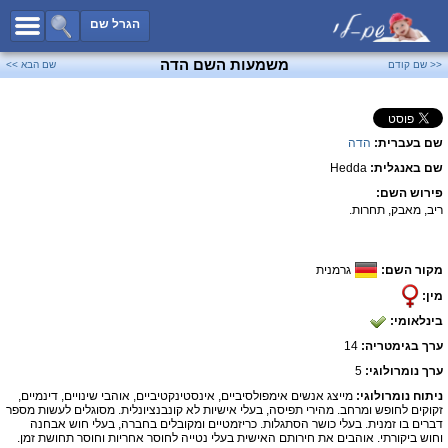
כל השמות
הגרל שם
חיפוש מתקדם
משמעות השם הדה
<< שם קודם
שם הבא >>
שמות לבנים
שמות לבנות
שם בעברית:
הדה
שמות משותפים
שם באנגלית:
Hedda
שמות נפוצים
פירוש השם:
שמות נדירים
ריב, מאבק, תחרות.
קטגוריות
מקור השם:
גרמנית
חדש!
מפורסמים
מין:
נומרולוגיה
בינלאומי:
הוסף שם
ערך בגימטריה:
14
צור קשר
ערך נומרולוגי:
5
ניתוח נומרולוגי:
מייצג אנשים אימפולסיביים, אינסטינקטיביים, אוהבי שינויים, דינמיים,
פייסבוק
זקוקים לחופש ומרחב. מהירי תפיסה, בעלי אישיות לא קונבנציונלית. מסוגלים לעשות מספר
דברים בו זמנית. בעלי כושר הסתגלות. כריזמטיים ומקובלים בחברה, בעלי חוש אבחנה
וחוש ביקורתי. אוהבים את חירותם האישית בעלי נטייה לחוסר אחריות וחוסר תחושת זמן.