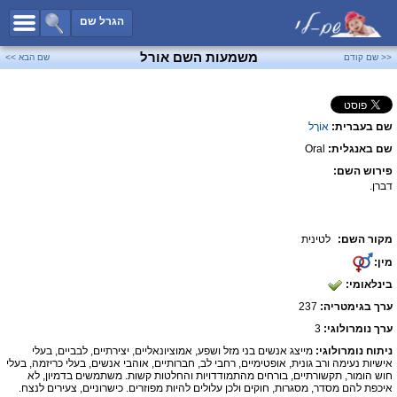
כל השמות
הגרל שם
חיפוש מתקדם
משמעות השם אורל
<< שם קודם
שם הבא >>
שמות לבנים
שמות לבנות
שם בעברית:
אוֹרָל
שמות משותפים
שם באנגלית:
Oral
שמות נפוצים
פירוש השם:
שמות נדירים
דברן.
קטגוריות
מקור השם:
לטינית
חדש!
מפורסמים
מין:
נומרולוגיה
בינלאומי:
הוסף שם
ערך בגימטריה:
237
צור קשר
ערך נומרולוגי:
3
ניתוח נומרולוגי:
מייצג אנשים בני מזל ושפע, אמוציונאליים, יצירתיים, לבביים, בעלי
פייסבוק
אישיות נעימה ורב גונית, אופטימיים, רחבי לב, חברותיים, אוהבי אנשים, בעלי כריזמה, בעלי
חוש הומור, תקשורתיים, בורחים מהתמודדויות והחלטות קשות. משתמשים בדמיון, לא
איכפת להם מסדר, מסגרות, חוקים ולכן עלולים להיות מפוזרים. כישרוניים, צעירים לנצח.