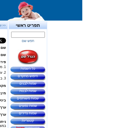
תפריט ראשי
<< ש
חפש שם
שם 
שם ב
פירו
1. מקור השם בשם החודש
כל השמות
2. על שם האלה הרומית מאיה - אלת ה
חיפוש מתקדם
3. בארמית, בהודית ובערבית - מים.
שמות לבנים
מקור
שמות לבנות
מין:
שמות משותפים
בינל
שמות נפוצים
ערך 
שמות נדירים
ערך 
קטגוריות
ניתו
במצב