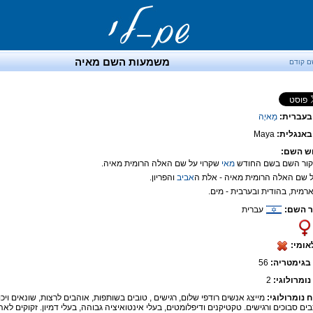
משמעות השם מאיה
ם קודם
בעברית:
מַאיָה
אנגלית:
Maya
ש השם:
מאי
שקרוי על שם האלה הרומית מאיה.
אביב
והפריון.
 השם:
עברית
אומי:
בגימטריה:
56
נומרולוגי:
2
ח נומרולוגי:
מייצג אנשים רודפי שלום, רגישים , טובים בשותפות, אוהבים לרצות, שונאים ויכוח
ים סבוכים ורגישים. טקטיקנים ודיפלומטים, בעלי אינטואיציה גבוהה, בעלי דמיון. זקוקים לא