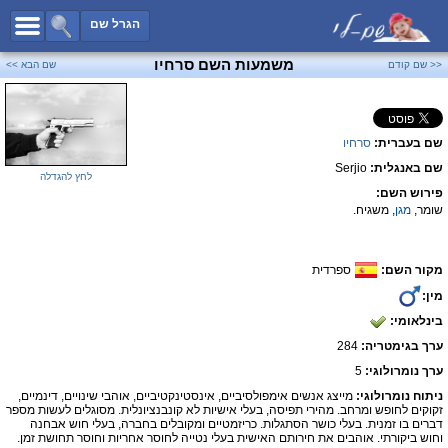
כל השמות
הגרל שם
חיפוש מתקדם
משמעות השם סרחיו
<< שם קודם
שם הבא >>
שמות לבנים
שמות לבנות
שם בעברית:
סרחיו
שמות משותפים
שם באנגלית:
Serjio
שמות נפוצים
לחץ להגדלה
פירוש השם:
שמות נדירים
שומר,
מגן
, משגיח.
קטגוריות
מקור השם:
ספרדית
חדש!
מפורסמים
מין:
נומרולוגיה
בינלאומי:
הוסף שם
ערך בגימטריה:
284
צור קשר
ערך נומרולוגי:
5
ניתוח נומרולוגי:
מייצג אנשים אימפולסיביים, אינסטינקטיביים, אוהבי שינויים, דינמיים,
פייסבוק
זקוקים לחופש ומרחב. מהירי תפיסה, בעלי אישיות לא קונבנציונלית. מסוגלים לעשות מספר
דברים בו זמנית. בעלי כושר הסתגלות. כריזמטיים ומקובלים בחברה, בעלי חוש אבחנה
וחוש ביקורתי. אוהבים את חירותם האישית בעלי נטייה לחוסר אחריות וחוסר תחושת זמן.