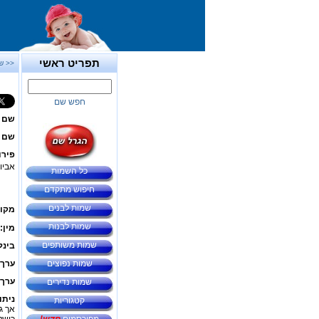
תפריט ראשי
<< ש
חפש שם
שם 
שם ב
פירו
אביו 
כל השמות
חיפוש מתקדם
שמות לבנים
מקור
שמות לבנות
מין:
שמות משותפים
בינל
שמות נפוצים
ערך 
ערך 
שמות נדירים
ניתו
קטגוריות
אך ג