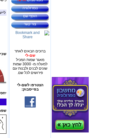
מפורסמים
חדש!
כישל
נומרולוגיה
לייע
הוסף שם
צור קשר
ברוכים הבאים לאתר
שכיח
שם-לי
מאגר שמות המכיל
למעלה מ- 3000 שמות
שונים לבנים ולבנות עם
פירושים לכל שם.
הצטרפו לשם-לי
בפייסבוק:
יחס 
שפת 