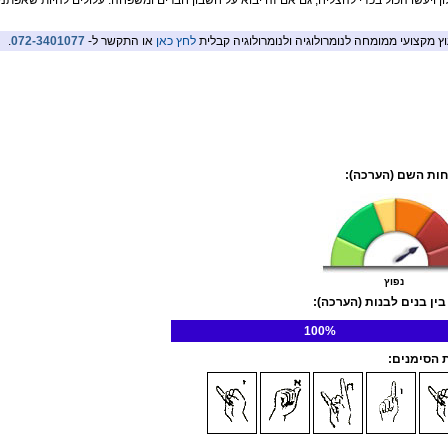
ון ויעשו הכול בכדי להצליח, גם אם זה יבוא על חשבון חברים ומשפחה. עלולים להיות שאפתני
וץ מקצועי ממומחה לנומרולוגיה ולנומרולוגיה קבלית
לחץ כאן
או התקשר ל-
072-3401077
.
ות השם (הערכה):
נפוץ
בין בנים לבנות (הערכה):
100%
הסימנים: