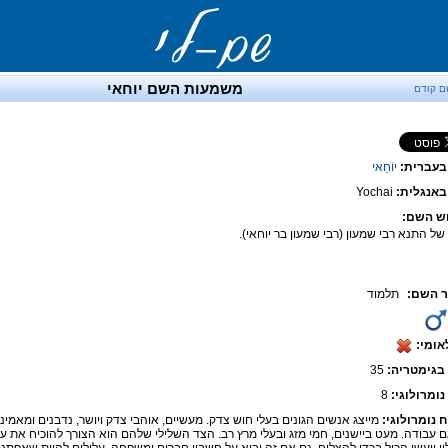
משמעות השם יוחאי
ם קודם
בעברית:
יוֹחַאי
אנגלית:
Yochai
ש השם:
של התנא רבי שמעון (רבי שמעון בר יוחאי).
 השם:
תלמוד
אומי:
בגימטריה:
35
נומרולוגי:
8
ח נומרולוגי:
מייצג אנשים הגונים בעלי חוש צדק. מעשיים, אוהבי צדק ויושר, נדבנים ומאמינים
ם עבודה. מעט ביישנים, חמי מזג ובעלי מרץ רב. הצד השלילי שלהם הוא הצורך להוכיח את ע