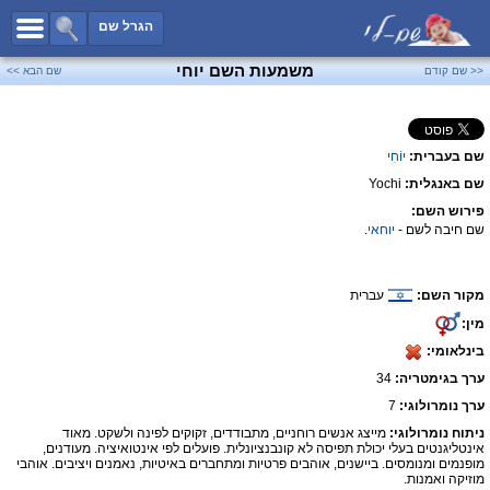
כל השמות
הגרל שם
חיפוש מתקדם
משמעות השם יוחי
<< שם קודם
שם הבא >>
שמות לבנים
שמות לבנות
שם בעברית:
יוֹחִי
שמות משותפים
שם באנגלית:
Yochi
שמות נפוצים
פירוש השם:
שמות נדירים
שם חיבה לשם -
יוחאי
.
קטגוריות
מקור השם:
עברית
חדש!
מפורסמים
מין:
נומרולוגיה
בינלאומי:
הוסף שם
ערך בגימטריה:
34
צור קשר
ערך נומרולוגי:
7
ניתוח נומרולוגי:
מייצג אנשים רוחניים, מתבודדים, זקוקים לפינה ולשקט. מאוד
פייסבוק
אינטליגנטים בעלי יכולת תפיסה לא קונבנציונלית. פועלים לפי אינטואיציה. מעודנים,
מופנמים ומנומסים. ביישנים, אוהבים פרטיות ומתחברים באיטיות, נאמנים ויציבים. אוהבי
מוזיקה ואמנות.