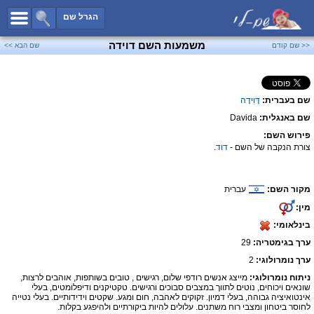
כל השמות
הגרל שם
חיפוש מתקדם
משמעות השם דוידה
<< שם קודם
שם הבא >>
שמות לבנים
שמות לבנות
שם בעברית:
דָּוִידָה
שמות משותפים
שם באנגלית:
Davida
שמות נפוצים
פירוש השם:
שמות נדירים
צורת הנקבה של השם -
דוד
.
קטגוריות
מקור השם:
עברית
חדש!
מפורסמים
מין:
נומרולוגיה
בינלאומי:
הוסף שם
ערך בגימטריה:
29
צור קשר
ערך נומרולוגי:
2
ניתוח נומרולוגי:
מייצג אנשים רודפי שלום, רגישים , טובים בשותפות, אוהבים לרצות,
פייסבוק
שונאים ויכוחים, נוטים לתווך במצבים סבוכים ורגישים. טקטיקנים ודיפלומטים, בעלי
אינטואיציה גבוהה, בעלי דמיון. זקוקים לאהבה, חום ומגע. שקטים וידידותיים. בעלי נטייה
לחוסר ביטחון ומצבי רוח משתנים. עלולים להיות ביקורתיים ולהיפגע בקלות.