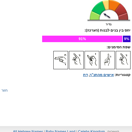
נדיר
יחס בין בנים לבנות (הערכה):
91%
9%
שפת הסימנים:
קטגוריות:
אישים מהתנ"ך
,
דת
חזור
קישורים:
Celebs Kingdom
|
Baby Names Land
|
All Hebrew Names