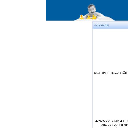
שם הבא >>
2. קבוצת כוכבים בולטת בשמים המשווניים. מצויה בחלקה על שביל החלב. שם אסטרונומי מקוצר Ori. הקבוצה ידועה מאז
 ורב גונית, אופטימיים,
יות והחלטות קשות.