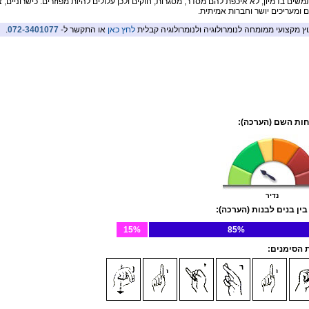
שים בדמיון, לא איכפת להם מסדר, מסגרות, חוקים ולכן עלולים להיות מפוזרים. כישרוניים, 
ם ומעריכים יושר וחברות אמיתית.
וץ מקצועי ממומחה לנומרולוגיה ולנומרולוגיה קבלית
לחץ כאן
או התקשר ל-
072-3401077
.
ות השם (הערכה):
נדיר
בין בנים לבנות (הערכה):
15%
85%
הסימנים: