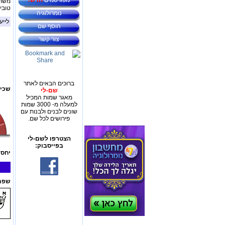
מפורסמים
חדש!
משתמ
טובי
נומרולוגיה
לייע
הוסף שם
צור קשר
ברוכים הבאים לאתר
שכיח
שם-לי
מאגר שמות המכיל
למעלה מ- 3000 שמות
שונים לבנים ולבנות עם
פירושים לכל שם.
הצטרפו לשם-לי
בפייסבוק:
יחס 
שפת 