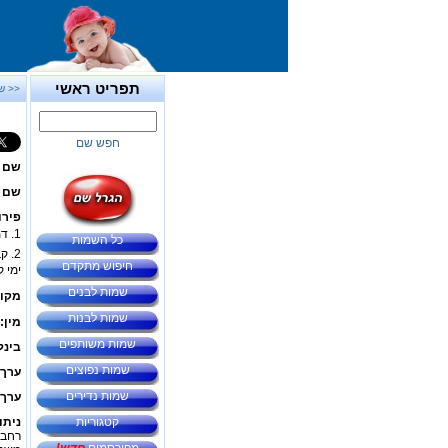
תפריט ראשי
<< ש
חפש שם
שם 
שם ב
פירו
1. דמות במיתולוגיה היוונית.
כל השמות
חיפוש מתקדם
ימי 
שמות לבנים
מקור
שמות לבנות
מין:
שמות משותפים
בינל
שמות נפוצים
ערך 
שמות נדירים
ערך 
קטגוריות
ניתו
רחבי