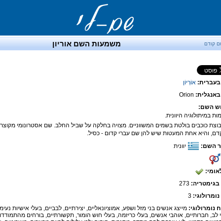
משמעות השם אוריון
ם קודם
בעברית:
אוֹרְיוֹן
אנגלית:
Orion
ש השם:
קדם, והיא אחת המעטות שיש להן שם עברי קדום - כסיל.
 השם:
יוונית
אומי:
בגימטריה:
273
נומרולוגי:
3
ח נומרולוגי:
מייצג אנשים בני מזל ושפע, אמוציונאליים, יצירתיים, לבביים, בעלי אישיות נעימה
 לב, חברותיים, אוהבי אנשים, בעלי כריזמה, בעלי חוש הומור, תקשורתיים, בורחים מהתמודדו