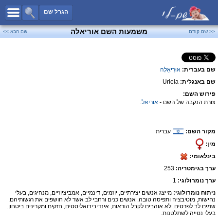
כל השמות
הגרל שם
חיפוש מתקדם
משמעות השם אוריאלה
<< שם קודם
שם הבא >>
שמות לבנים
שמות לבנות
שם בעברית:
אוּרִיאֵלָה
שמות משותפים
שם באנגלית:
Uriela
שמות נפוצים
פירוש השם:
שמות נדירים
צורת הנקבה של השם -
אוריאל
.
קטגוריות
מקור השם:
עברית
חדש!
מפורסמים
מין:
נומרולוגיה
בינלאומי:
הוסף שם
ערך בגימטריה:
253
צור קשר
ערך נומרולוגי:
1
ניתוח נומרולוגי:
מייצג אנשים יצירתיים, יוזמים, דינמיים, אמביציוזיים, מנהיגים, בעלי
פייסבוק
נחישות, מוטיבציה ותפיסה טובה. אנשים כנים ורחבי לב אשר לא חושפים את רגשותיהם.
שמים לב לפרטים. לא אוהבים לקבל הוראות, אינדיבידואליסטים, חזקים ומקרינים ביטחון.
בעלי נטייה לשתלטנות.