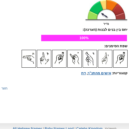
נדיר
יחס בין בנים לבנות (הערכה):
100%
שפת הסימנים:
קטגוריות:
אישים מהתנ"ך
,
דת
חזור
קישורים:
Celebs Kingdom
|
Baby Names Land
|
All Hebrew Names