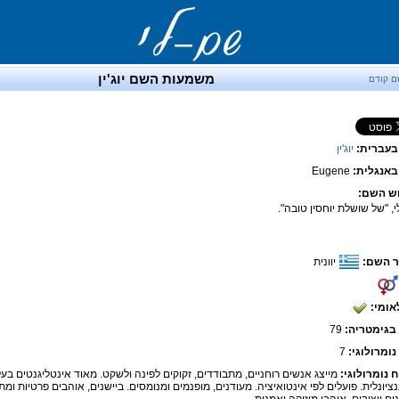
משמעות השם יוג'ין
ם קודם
בעברית:
יוג'ין
אנגלית:
Eugene
ש השם:
, "של שושלת יוחסין טובה".
 השם:
יוונית
אומי:
בגימטריה:
79
נומרולוגי:
7
ח נומרולוגי:
מייצג אנשים רוחניים, מתבודדים, זקוקים לפינה ולשקט. מאוד אינטליגנטים בעל
נציונלית. פועלים לפי אינטואיציה. מעודנים, מופנמים ומנומסים. ביישנים, אוהבים פרטיות ומ