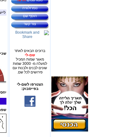
מפורסמים
חדש!
נאמני
נומרולוגיה
לייע
הוסף שם
צור קשר
ברוכים הבאים לאתר
שכיח
שם-לי
מאגר שמות המכיל
למעלה מ- 3000 שמות
שונים לבנים ולבנות עם
פירושים לכל שם.
הצטרפו לשם-לי
בפייסבוק:
יחס 
שפת 