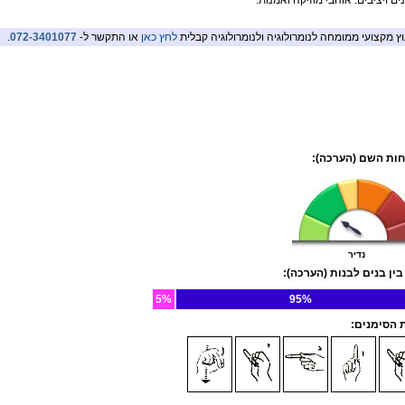
ם ויציבים. אוהבי מוזיקה ואמנות.
וץ מקצועי ממומחה לנומרולוגיה ולנומרולוגיה קבלית
לחץ כאן
או התקשר ל-
072-3401077
.
ות השם (הערכה):
נדיר
בין בנים לבנות (הערכה):
5%
95%
הסימנים: