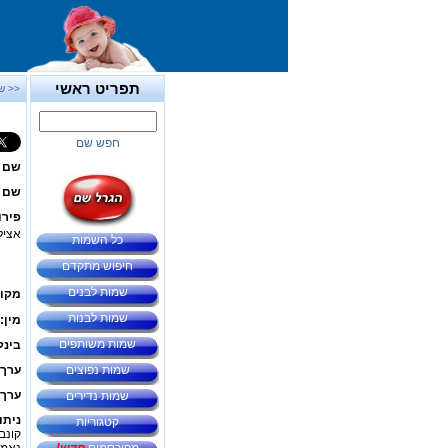
תפריט ראשי
<< ש
חפש שם
שם 
שם ב
פירו
אצילי
כל השמות
חיפוש מתקדם
שמות לבנים
מקור
שמות לבנות
מין:
שמות משותפים
בינל
שמות נפוצים
ערך 
ערך 
שמות נדירים
ניתו
קטגוריות
קונב