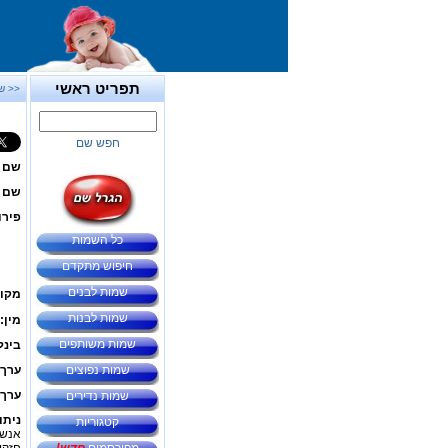
תפריט ראשי
<< ש
חפש שם
שם 
שם ב
פירו
כל השמות
חיפוש מתקדם
שמות לבנים
מקור
שמות לבנות
מין:
שמות משותפים
בינל
שמות נפוצים
ערך 
ערך 
שמות נדירים
ניתו
קטגוריות
אנשי