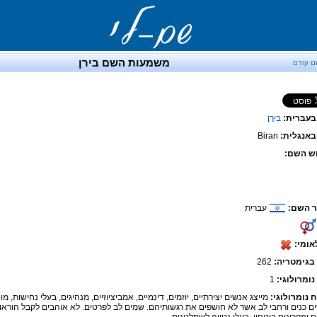
משמעות השם בירן
ם קודם
בעברית:
בִּירָן
אנגלית:
Biran
ש השם:
 השם:
עברית
אומי:
בגימטריה:
262
נומרולוגי:
1
ח נומרולוגי:
מייצג אנשים יצירתיים, יוזמים, דינמיים, אמביציוזיים, מנהיגים, בעלי נחישות, מ
ם כנים ורחבי לב אשר לא חושפים את רגשותיהם. שמים לב לפרטים. לא אוהבים לקבל הוראות