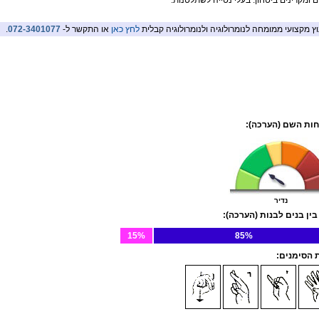
ם ומקרינים ביטחון. בעלי נטייה לשתלטנות.
וץ מקצועי ממומחה לנומרולוגיה ולנומרולוגיה קבלית
לחץ כאן
או התקשר ל-
072-3401077
.
ות השם (הערכה):
נדיר
בין בנים לבנות (הערכה):
15%
85%
הסימנים: