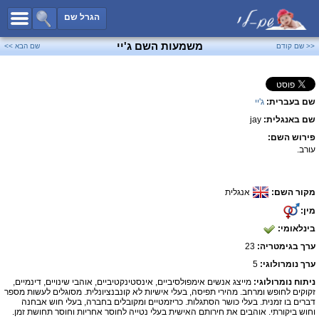
כל השמות
הגרל שם
חיפוש מתקדם
משמעות השם ג'יי
<< שם קודם
שם הבא >>
שמות לבנים
שמות לבנות
שם בעברית:
ג'יי
שמות משותפים
שם באנגלית:
jay
שמות נפוצים
פירוש השם:
שמות נדירים
עורב.
קטגוריות
מקור השם:
אנגלית
חדש!
מפורסמים
מין:
נומרולוגיה
בינלאומי:
הוסף שם
ערך בגימטריה:
23
צור קשר
ערך נומרולוגי:
5
ניתוח נומרולוגי:
מייצג אנשים אימפולסיביים, אינסטינקטיביים, אוהבי שינויים, דינמיים,
פייסבוק
זקוקים לחופש ומרחב. מהירי תפיסה, בעלי אישיות לא קונבנציונלית. מסוגלים לעשות מספר
דברים בו זמנית. בעלי כושר הסתגלות. כריזמטיים ומקובלים בחברה, בעלי חוש אבחנה
וחוש ביקורתי. אוהבים את חירותם האישית בעלי נטייה לחוסר אחריות וחוסר תחושת זמן.