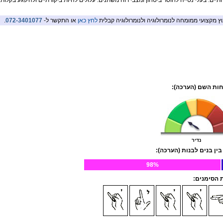
ותיים. בעלי נטייה לחוסר ביטחון ומצבי רוח משתנים. עלולים להיות ביקורתיים ולהיפגע בקלות.
וץ מקצועי ממומחה לנומרולוגיה ולנומרולוגיה קבלית
לחץ כאן
או התקשר ל-
072-3401077
.
ות השם (הערכה):
נדיר
בין בנים לבנות (הערכה):
98%
הסימנים: