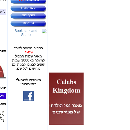
מפורסמים
חדש!
וידיד
נומרולוגיה
לייע
הוסף שם
צור קשר
ברוכים הבאים לאתר
שכיח
שם-לי
מאגר שמות המכיל
למעלה מ- 3000 שמות
שונים לבנים ולבנות עם
פירושים לכל שם.
הצטרפו לשם-לי
בפייסבוק:
יחס 
2%
שפת 