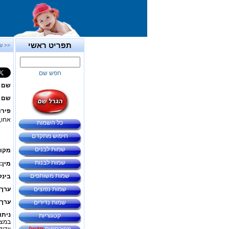
תפריט ראשי
<< ש
חפש שם
שם 
שם ב
פירו
אחו,
כל השמות
חיפוש מתקדם
שמות לבנים
מקור
שמות לבנות
מין:
שמות משותפים
בינל
שמות נפוצים
ערך 
ערך 
שמות נדירים
ניתו
קטגוריות
במצב