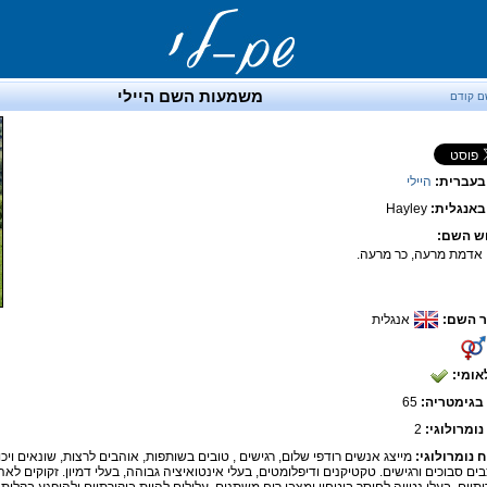
משמעות השם היילי
ם קודם
בעברית:
היילי
אנגלית:
Hayley
ש השם:
 אדמת מרעה, כר מרעה.
 השם:
אנגלית
אומי:
בגימטריה:
65
נומרולוגי:
2
ח נומרולוגי:
מייצג אנשים רודפי שלום, רגישים , טובים בשותפות, אוהבים לרצות, שונאים ויכוח
ים סבוכים ורגישים. טקטיקנים ודיפלומטים, בעלי אינטואיציה גבוהה, בעלי דמיון. זקוקים לא