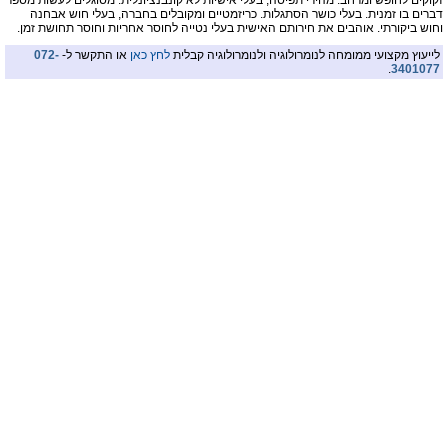
זקוקים לחופש ומרחב. מהירי תפיסה, בעלי אישיות לא קונבנציונלית. מסוגלים לעשות מספר
דברים בו זמנית. בעלי כושר הסתגלות. כריזמטיים ומקובלים בחברה, בעלי חוש אבחנה
וחוש ביקורתי. אוהבים את חירותם האישית בעלי נטייה לחוסר אחריות וחוסר תחושת זמן.
לייעוץ מקצועי ממומחה לנומרולוגיה ולנומרולוגיה קבלית
לחץ כאן
או התקשר ל-
072-
.
3401077