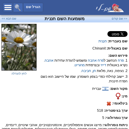
כל השמות
הגרל שם
חיפוש מתקדם
משמעות השם חננית
<< שם קודם
שם הבא >>
שמות לבנים
שמות לבנות
שם בעברית:
חִנָּנִית
שמות משותפים
שם באנגלית:
Chinanit
שמות נפוצים
פירוש השם:
שמות נדירים
1.
פרח
הנחשב ל
פרח
אהבה
ומשמש להגדת עתידות
אהבה
.
נקרא באנגלית
דייזי
ובצרפתית
מרגריט
.
קטגוריות
2. נעימה, נאה, מלאת
חן
,
חביבה
.
לחץ להגדלה
3. יישוב קהילתי כפרי בצפון השומרון. שמו של היישוב הוא כשם
חדש!
מפורסמים
הפרח חיננית.
נומרולוגיה
מקור השם:
עברית
מין:
הוסף שם
בינלאומי:
צור קשר
ערך בגימטריה:
518
פייסבוק
ערך נומרולוגי:
5
ניתוח נומרולוגי:
מייצג אנשים אימפולסיביים, אינסטינקטיביים, אוהבי שינויים, דינמיים,