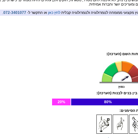
שים בדמיון, לא איכפת להם מסדר, מסגרות, חוקים ולכן עלולים להיות מפוזרים. כישרוניים, 
ם ומעריכים יושר וחברות אמיתית.
וץ מקצועי ממומחה לנומרולוגיה ולנומרולוגיה קבלית
לחץ כאן
או התקשר ל-
072-3401077
.
ות השם (הערכה):
נפוץ
בין בנים לבנות (הערכה):
20%
80%
הסימנים: