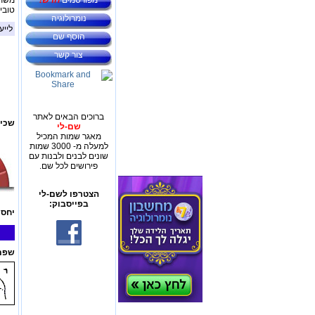
מפורסמים
חדש!
משתמ
טובי
נומרולוגיה
לייע
הוסף שם
צור קשר
ברוכים הבאים לאתר
שכיח
שם-לי
מאגר שמות המכיל
למעלה מ- 3000 שמות
שונים לבנים ולבנות עם
פירושים לכל שם.
הצטרפו לשם-לי
בפייסבוק:
יחס 
שפת 