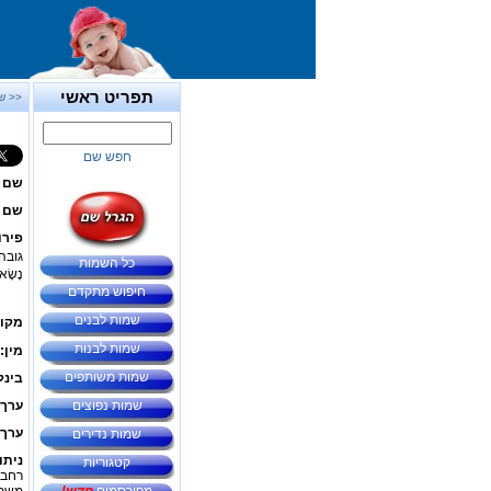
תפריט ראשי
<< ש
חפש שם
שם 
שם ב
פירו
גובה, 
כל השמות
נָשָׂא
חיפוש מתקדם
שמות לבנים
מקור
שמות לבנות
מין:
שמות משותפים
בינל
שמות נפוצים
ערך 
ערך 
שמות נדירים
ניתו
קטגוריות
רחבי