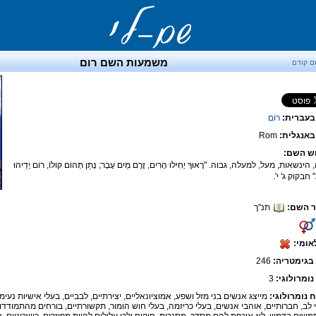
משמעות השם רום
ם קודם
בעברית:
רוֹם
אנגלית:
Rom
ש השם:
הינשאות, מעל, למעלה, גבוה. "רָאוּךָ יָחִילוּ הָרִים, זֶרֶם מַיִם עָבָר; נָתַן תְּהוֹם קוֹלוֹ, רוֹם יָדֵיהוּ
" חבקוק ג' י'.
 השם:
תנ"ך
אומי:
בגימטריה:
246
נומרולוגי:
3
ח נומרולוגי:
מייצג אנשים בני מזל ושפע, אמוציונאליים, יצירתיים, לבביים, בעלי אישיות נעימה
 לב, חברותיים, אוהבי אנשים, בעלי כריזמה, בעלי חוש הומור, תקשורתיים, בורחים מהתמודדו