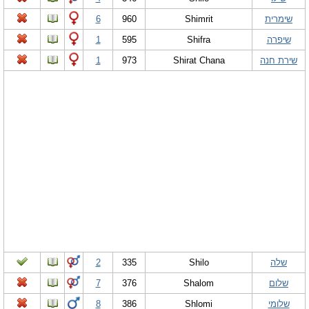
שימרית
Shimrit
960
6
שיפרה
Shifra
595
1
שירת חנה
Shirat Chana
973
1
שלה
Shilo
335
2
שלום
Shalom
376
7
שלומי
Shlomi
386
8