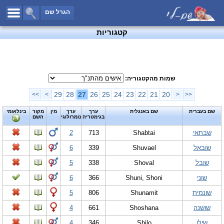
כל השמות
הגרל שם
חיפוש מתקדם
קטגוריות
שמות לבנים
שמות לבנות
שמות משותפים
שמות מהקטגוריה:
שמות נפוצים
29
28
27
26
25
24
23
22
21
20
>>
>
<
<<
שמות נדירים
שם בעברית
שם באנגלית
ערך
ערך
מין
מקור
בינלאומי
בגימטריה
נומרולוגי
השם
קטגוריות
שבתאי
Shabtai
713
2
חדש!
מפורסמים
שובאל
Shuvael
339
6
נומרולוגיה
שובל
Shoval
338
5
הוסף שם
שוני
Shuni, Shoni
366
6
צור קשר
שונמית
Shunamit
806
5
פייסבוק
שושנה
Shoshana
661
4
שילו
Shilo
346
4