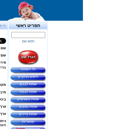
תפריט ראשי
<< ש
חפש שם
שם 
שם ב
פירו
צורת
כל השמות
חיפוש מתקדם
שמות לבנים
מקור
שמות לבנות
מין:
שמות משותפים
בינל
שמות נפוצים
ערך 
ערך 
שמות נדירים
ניתו
קטגוריות
משמע