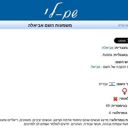
משמעות השם אביאלה
ם קודם
בעברית:
אֲבִיאֵלָה
אנגלית:
Aviela
ש השם:
 הנקבה של השם -
אביאל
.
 השם:
עברית
אומי:
בגימטריה:
49
נומרולוגי:
4
ח נומרולוגי:
מייצג אנשים שהם טיפוסי אדמה וקרקע, אנשים יציבים, מאוזנים, ריאליים ומעש
ת עצמית גבוהה, אנשי עבודה, הגיוניים. יודעים לאלתר ושמים לב לפרטים.