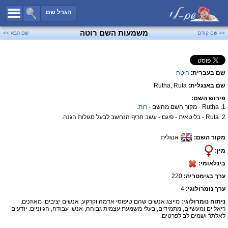
כל השמות
הגרל שם
חיפוש מתקדם
משמעות השם רוטה
<< שם קודם
שם הבא >>
שמות לבנים
שמות לבנות
שם בעברית:
רוּטָה
שמות משותפים
שם באנגלית:
Rutha, Ruta
שמות נפוצים
פירוש השם:
שמות נדירים
1. Rutha - מקור השם מהשם -
רות
.
2. Ruta - בליטאית - פיגם - עשב חריף הנחשב לבעל סגולות הגנה.
קטגוריות
מקור השם:
אנגלית
חדש!
מפורסמים
מין:
נומרולוגיה
בינלאומי:
הוסף שם
ערך בגימטריה:
220
צור קשר
ערך נומרולוגי:
4
ניתוח נומרולוגי:
מייצג אנשים שהם טיפוסי אדמה וקרקע, אנשים יציבים, מאוזנים,
פייסבוק
ריאליים ומעשיים, מתמידים, בעלי משמעת עצמית גבוהה, אנשי עבודה, הגיוניים. יודעים
לאלתר ושמים לב לפרטים.