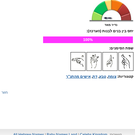
נדיר מאד
יחס בין בנים לבנות (הערכה):
100%
שפת הסימנים:
קטגוריות:
צומח
,
טבע
,
דת
,
אישים מהתנ"ך
חזור
קישורים:
Celebs Kingdom
|
Baby Names Land
|
All Hebrew Names